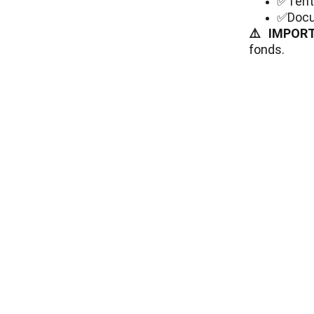
✅
Tent
✅
Docu
⚠️ IMPOR
fonds.
Accédez aux témo
experts pour 
proté