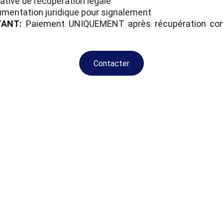
ative de récupération légale
mentation juridique pour signalement
TANT:
Paiement UNIQUEMENT après récupération con
Contacter
AVIS CLIENTS
ignages de ceux qui ont fait
détecter les failles, restaurer
ger leur environnement numé