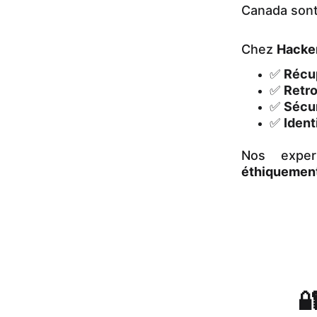
Canada sont
Chez
Hacke
✅
Récu
✅
Retro
✅
Sécu
✅
Identi
Nos expe
éthiquemen
