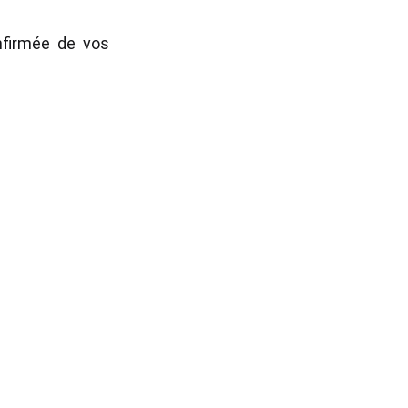
firmée de vos
 confiance à nos 
 leurs accès et 
rique
.