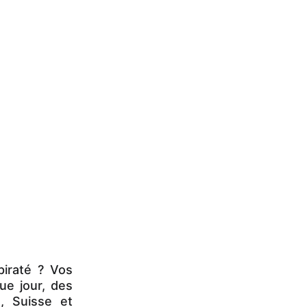
iraté ? Vos
e jour, des
e, Suisse et