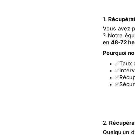
1.
Récupérat
Vous avez p
? Notre équ
en
48-72 he
Pourquoi no
✅Taux 
✅Interv
✅Récupé
✅Sécuri
2.
Récupéra
Quelqu'un d