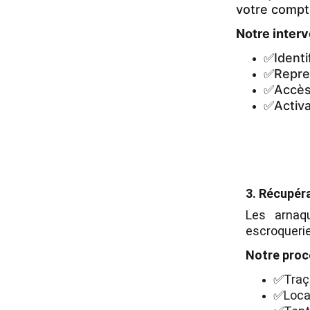
votre compt
Notre interv
✅Identi
✅Repren
✅Accès 
✅Activa
3.
Récupéra
Les arnaq
escroquerie
Notre proc
✅
Traç
✅
Loca